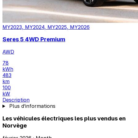
MY2023, MY2024, MY2025, MY2026
Seres 5 4WD Premium
AWD
78
kWh
483
km
100
kW
Description
Plus d’informations
Les véhicules électriques les plus vendus en
Norvège
février 2026 · Month