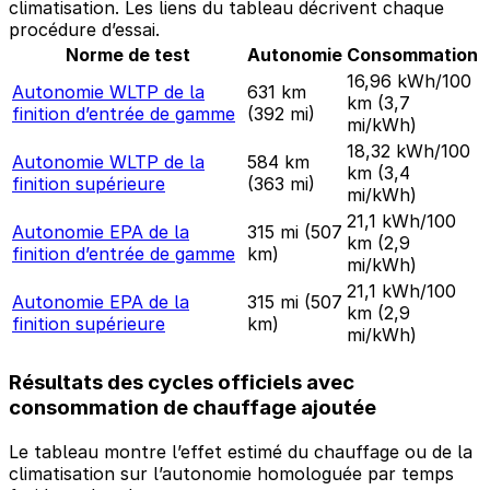
climatisation. Les liens du tableau décrivent chaque
procédure d’essai.
Norme de test
Autonomie
Consommation
16,96 kWh/100
Autonomie WLTP de la
631 km
km
(3,7
finition d’entrée de gamme
(392 mi)
mi/kWh)
18,32 kWh/100
Autonomie WLTP de la
584 km
km
(3,4
finition supérieure
(363 mi)
mi/kWh)
21,1 kWh/100
Autonomie EPA de la
315 mi
(507
km
(2,9
finition d’entrée de gamme
km)
mi/kWh)
21,1 kWh/100
Autonomie EPA de la
315 mi
(507
km
(2,9
finition supérieure
km)
mi/kWh)
Résultats des cycles officiels avec
consommation de chauffage ajoutée
Le tableau montre l’effet estimé du chauffage ou de la
climatisation sur l’autonomie homologuée par temps