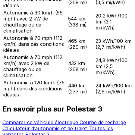
(369 mi)
(3,5 mi/kWh)
idéales
Autonomie à 90 km/h (56
20,2 kWh/100
mph) avec 2 kW de
544 km
km
(3,1
chauffage ou de
(338 mi)
mi/kWh)
climatisation
Autonomie à 70 mph (112
465 km
23 kWh/100 km
km/h) dans des conditions
(289 mi)
(2,7 mi/kWh)
idéales
Autonomie à 70 mph (112
24,8 kWh/100
km/h) avec 2 kW de
432 km
km
(2,5
chauffage ou de
(268 mi)
mi/kWh)
climatisation
Autonomie à 120 km/h (75
446 km
24 kWh/100 km
mph) dans des conditions
(277 mi)
(2,6 mi/kWh)
idéales
En savoir plus sur Polestar 3
Comparer ce véhicule électrique
Courbe de recharge
Calculateur d’autonomie et de trajet
Toutes les
variantes Polestar 3