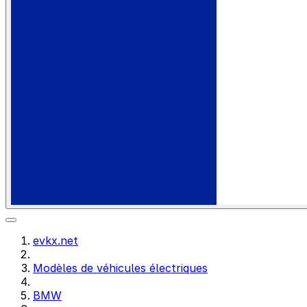
evkx.net
Modèles de véhicules électriques
BMW