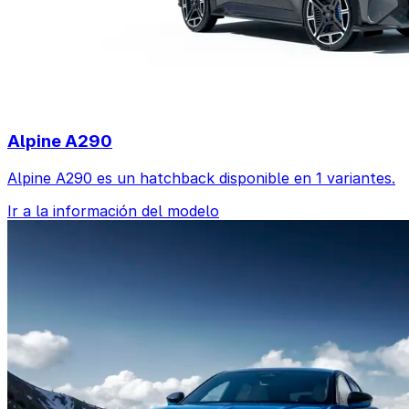
Alpine A290
Alpine A290 es un hatchback disponible en 1 variantes.
Ir a la información del modelo