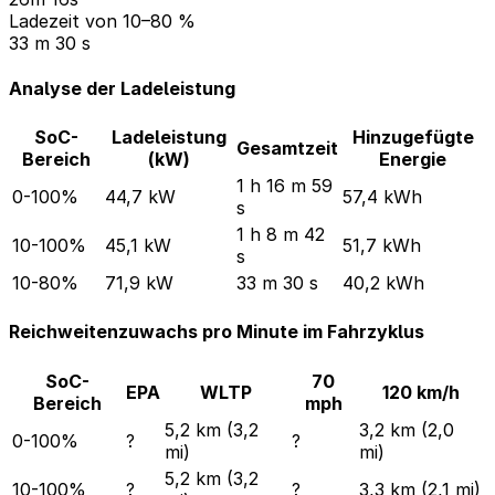
Ladezeit von 10–80 %
33 m 30 s
Analyse der Ladeleistung
SoC-
Ladeleistung
Hinzugefügte
Gesamtzeit
Bereich
(kW)
Energie
1 h 16 m 59
0-100%
44,7 kW
57,4 kWh
s
1 h 8 m 42
10-100%
45,1 kW
51,7 kWh
s
10-80%
71,9 kW
33 m 30 s
40,2 kWh
Reichweitenzuwachs pro Minute im Fahrzyklus
SoC-
70
EPA
WLTP
120 km/h
Bereich
mph
5,2 km (3,2
3,2 km (2,0
0-100%
?
?
mi)
mi)
5,2 km (3,2
10-100%
?
?
3,3 km (2,1 mi)