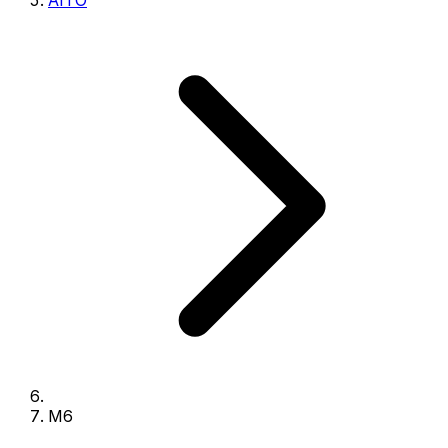
AITO
M6