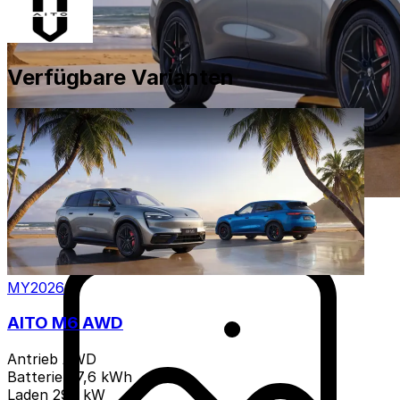
Verfügbare Varianten
MY2026
AITO M6 AWD
Antrieb
AWD
Batterie
97,6 kWh
Laden
290 kW