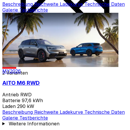
Beschreibung
Reichweite
Ladekurve
Technische Daten
Galerie
Testberichte
MY2026
2 Varianten
AITO M6 RWD
Antrieb
RWD
Batterie
97,6 kWh
Laden
290 kW
Beschreibung
Reichweite
Ladekurve
Technische Daten
Galerie
Testberichte
Weitere Informationen