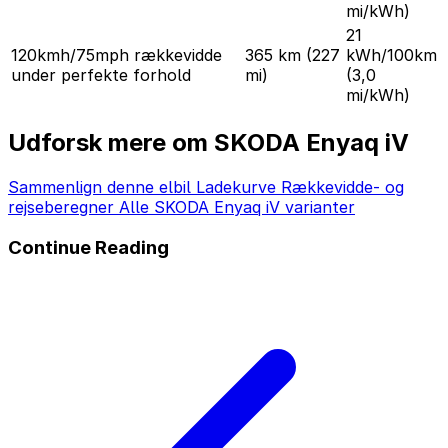
mi/kWh)
21
120kmh/75mph rækkevidde
365 km
(227
kWh/100km
under perfekte forhold
mi)
(3,0
mi/kWh)
Udforsk mere om SKODA Enyaq iV
Sammenlign denne elbil
Ladekurve
Rækkevidde- og
rejseberegner
Alle SKODA Enyaq iV varianter
Continue Reading