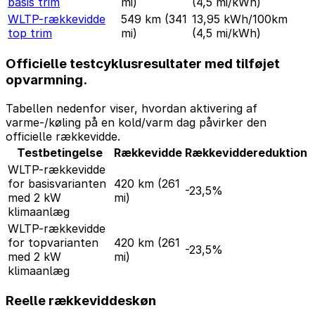
basis trim
mi)
(4,5 mi/kWh)
WLTP-rækkevidde
549 km
(341
13,95 kWh/100km
top trim
mi)
(4,5 mi/kWh)
Officielle testcyklusresultater med tilføjet
opvarmning.
Tabellen nedenfor viser, hvordan aktivering af
varme-/køling på en kold/varm dag påvirker den
officielle rækkevidde.
Testbetingelse
Rækkevidde
Rækkeviddereduktion
WLTP-rækkevidde
for basisvarianten
420 km
(261
-23,5%
med 2 kW
mi)
klimaanlæg
WLTP-rækkevidde
for topvarianten
420 km
(261
-23,5%
med 2 kW
mi)
klimaanlæg
Reelle rækkeviddeskøn