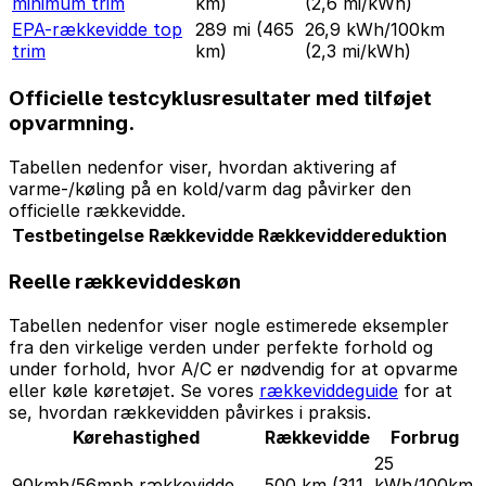
minimum trim
km)
(2,6 mi/kWh)
EPA-rækkevidde top
289 mi
(465
26,9 kWh/100km
trim
km)
(2,3 mi/kWh)
Officielle testcyklusresultater med tilføjet
opvarmning.
Tabellen nedenfor viser, hvordan aktivering af
varme-/køling på en kold/varm dag påvirker den
officielle rækkevidde.
Testbetingelse
Rækkevidde
Rækkeviddereduktion
Reelle rækkeviddeskøn
Tabellen nedenfor viser nogle estimerede eksempler
fra den virkelige verden under perfekte forhold og
under forhold, hvor A/C er nødvendig for at opvarme
eller køle køretøjet. Se vores
rækkeviddeguide
for at
se, hvordan rækkevidden påvirkes i praksis.
Kørehastighed
Rækkevidde
Forbrug
25
90kmh/56mph rækkevidde
500 km
(311
kWh/100km