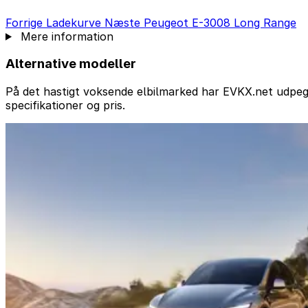
Forrige
Ladekurve
Næste
Peugeot E-3008 Long Range
Mere information
Alternative modeller
På det hastigt voksende elbilmarked har EVKX.net udpege
specifikationer og pris.