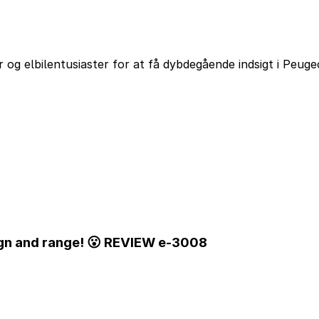
og elbilentusiaster for at få dybdegående indsigt i Peug
ign and range! 😮 REVIEW e-3008