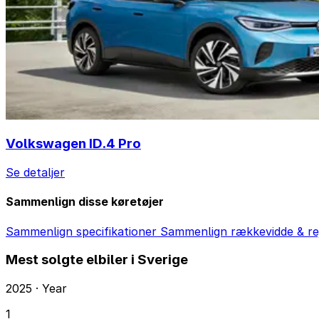
Volkswagen ID.4 Pro
Se detaljer
Sammenlign disse køretøjer
Sammenlign specifikationer
Sammenlign rækkevidde & re
Mest solgte elbiler i Sverige
2025 · Year
1