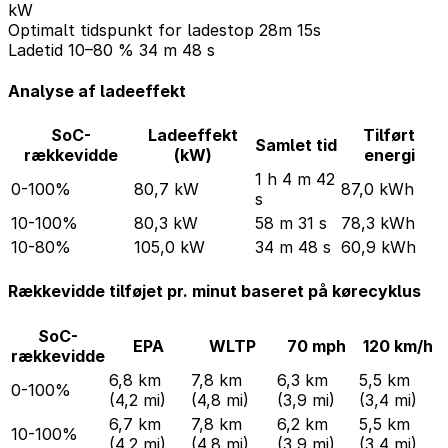
kW
Optimalt tidspunkt for ladestop
28m 15s
Ladetid 10–80 %
34 m 48 s
Analyse af ladeeffekt
SoC-
Ladeeffekt
Tilført
Samlet tid
rækkevidde
(kW)
energi
1 h 4 m 42
0-100%
80,7 kW
87,0 kWh
s
10-100%
80,3 kW
58 m 31 s
78,3 kWh
10-80%
105,0 kW
34 m 48 s
60,9 kWh
Rækkevidde tilføjet pr. minut baseret på kørecyklus
SoC-
EPA
WLTP
70 mph
120 km/h
rækkevidde
6,8 km
7,8 km
6,3 km
5,5 km
0-100%
(4,2 mi)
(4,8 mi)
(3,9 mi)
(3,4 mi)
6,7 km
7,8 km
6,2 km
5,5 km
10-100%
(4,2 mi)
(4,8 mi)
(3,9 mi)
(3,4 mi)