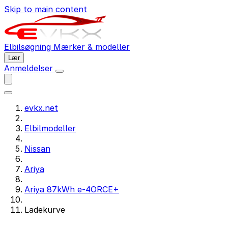
Skip to main content
Elbilsøgning
Mærker & modeller
Lær
Anmeldelser
evkx.net
Elbilmodeller
Nissan
Ariya
Ariya 87kWh e-4ORCE+
Ladekurve