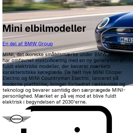
Mini elbilmodeller
En del af BMW Group
MINI, det ikoniske småbilsmærke under BMW Group,
har omfavnet elektrificering med en ny generation af
fuldt elektriske modeller, der bevarer mærkets
karakteristiske køreglæde. De helt nye MINI Cooper
Electric og MINI Countryman Electric, lanceret på
moderne platforme, bringer forbedret rækkevidde og
teknologi og bevarer samtidig den særprægede MINI-
personlighed. Mærket er på vej mod at blive fuldt
elektrisk i begyndelsen af 2030'erne.