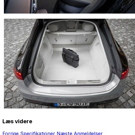
Læs videre
Forrige
Specifikationer
Næste
Anmeldelser