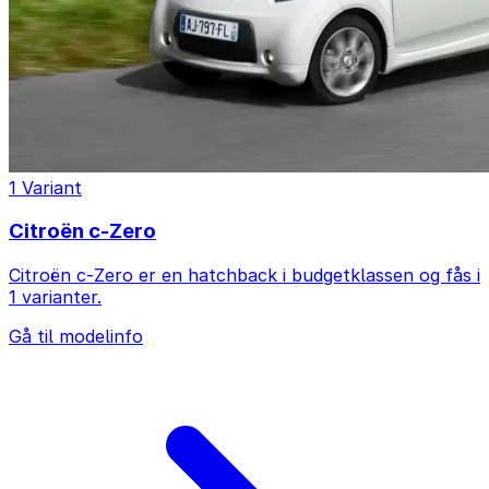
1 Variant
Citroën c-Zero
Citroën c-Zero er en hatchback i budgetklassen og fås i
1 varianter.
Gå til modelinfo