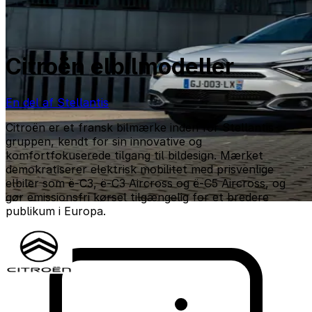
Citroën elbilmodeller
En del af Stellantis
Citroën er et fransk bilmærke inden for Stellantis-
gruppen, kendt for sin innovative og
komfortfokuserede tilgang til bildesign. Mærket
demokratiserer elektrisk mobilitet med prisvenlige
elbiler som ë-C3, ë-C3 Aircross og ë-C5 Aircross, og
gør emissionsfri kørsel tilgængelig for et bredere
publikum i Europa.