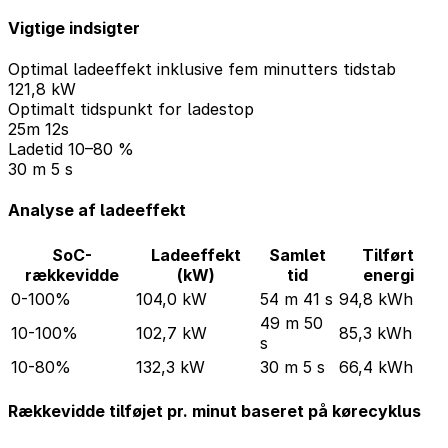
Vigtige indsigter
Optimal ladeeffekt inklusive fem minutters tidstab
121,8 kW
Optimalt tidspunkt for ladestop
25m 12s
Ladetid 10–80 %
30 m 5 s
Analyse af ladeeffekt
SoC-
Ladeeffekt
Samlet
Tilført
rækkevidde
(kW)
tid
energi
0-100%
104,0 kW
54 m 41 s
94,8 kWh
49 m 50
10-100%
102,7 kW
85,3 kWh
s
10-80%
132,3 kW
30 m 5 s
66,4 kWh
Rækkevidde tilføjet pr. minut baseret på kørecyklus