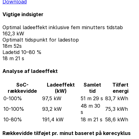
Download
Vigtige indsigter
Optimal ladeeffekt inklusive fem minutters tidstab
162,3 kW
Optimalt tidspunkt for ladestop
18m 52s
Ladetid 10–80 %
18 m 21 s
Analyse af ladeeffekt
SoC-
Ladeeffekt
Samlet
Tilført
rækkevidde
(kW)
tid
energi
0-100%
97,5 kW
51 m 29 s
83,7 kWh
48 m 30
10-100%
93,2 kW
75,3 kWh
s
10-80%
191,4 kW
18 m 21 s
58,6 kWh
Rækkevidde tilføjet pr. minut baseret på kørecyklus