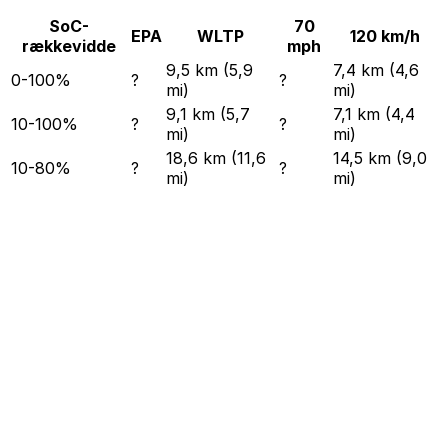
SoC-
70
EPA
WLTP
120 km/h
rækkevidde
mph
9,5 km (5,9
7,4 km (4,6
0-100%
?
?
mi)
mi)
9,1 km (5,7
7,1 km (4,4
10-100%
?
?
mi)
mi)
18,6 km (11,6
14,5 km (9,0
10-80%
?
?
mi)
mi)