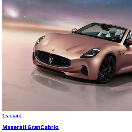
1 variant
Maserati GranCabrio