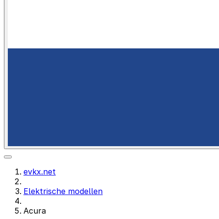
evkx.net
Elektrische modellen
Acura