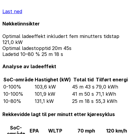
Last ned
Nøkkelinnsikter
Optimal ladeeffekt inkludert fem minutters tidstap
121,0 kW
Optimal ladestopptid
20m 45s
Ladetid 10–80 %
25 m 18 s
Analyse av ladeeffekt
SoC-område
Hastighet (kW)
Total tid
Tilført energi
0-100%
103,6 kW
45 m 43 s
79,0 kWh
10-100%
101,9 kW
41 m 50 s
71,1 kWh
10-80%
131,1 kW
25 m 18 s
55,3 kWh
Rekkevidde lagt til per minutt etter kjøresyklus
SoC-
EPA
WLTP
70 mph
120 km/h
område