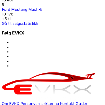
10 481
5
Ford Mustang Mach-E
10 178
+5 til
Gå til salgsstatistikk
Følg EVKX
Om EVKX
Personvernerklæring
Kontakt
Guider