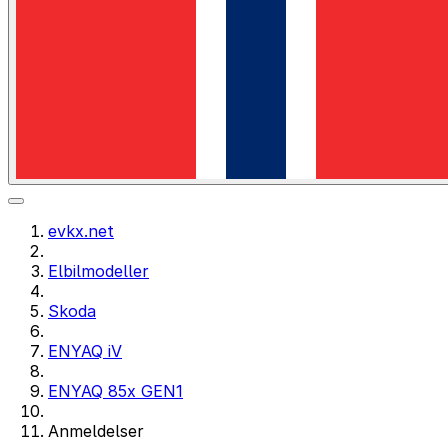
evkx.net
Elbilmodeller
Skoda
ENYAQ iV
ENYAQ 85x GEN1
Anmeldelser