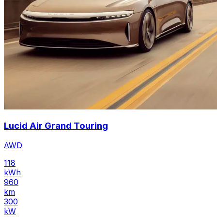
Lucid Air Grand Touring
AWD
118
kWh
960
km
300
kW