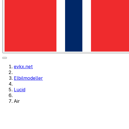
evkx.net
Elbilmodeller
Lucid
Air