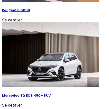
Peugeot E-5008
Se detaljer
Mercedes-EQ EQS 450+ SUV
Se detaljer