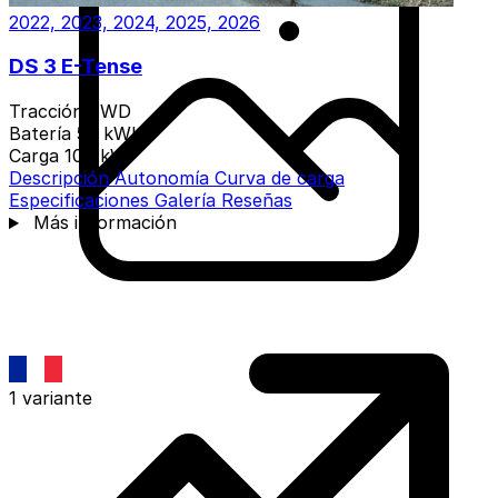
2022, 2023, 2024, 2025, 2026
DS 3 E-Tense
Tracción
FWD
Batería
54 kWh
Carga
100 kW
Descripción
Autonomía
Curva de carga
Especificaciones
Galería
Reseñas
Más información
1 variante