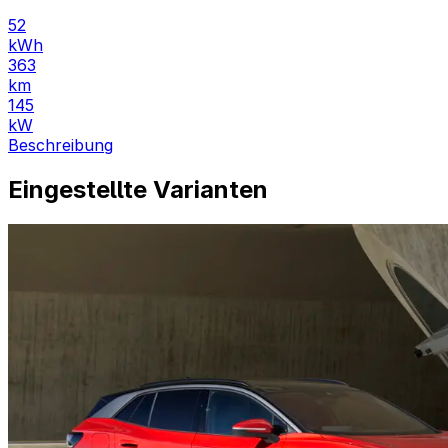
52
kWh
363
km
145
kW
Beschreibung
Eingestellte Varianten