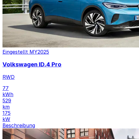
Eingestellt
MY2025
Volkswagen ID.4 Pro
RWD
77
kWh
529
km
175
kW
Beschreibung