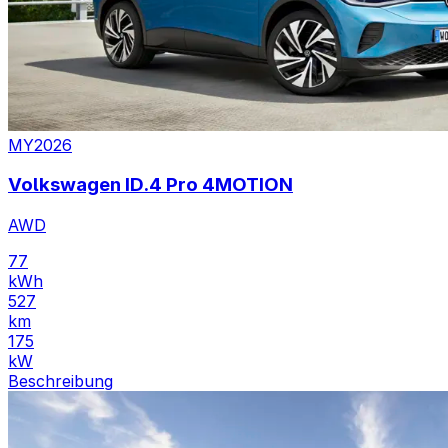
MY2026
Volkswagen ID.4 Pro 4MOTION
AWD
77
kWh
527
km
175
kW
Beschreibung