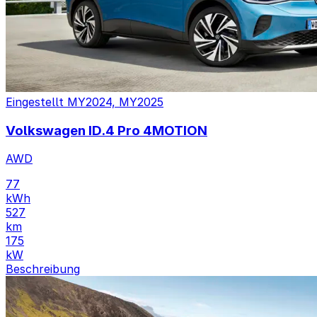
Eingestellt
MY2024, MY2025
Volkswagen ID.4 Pro 4MOTION
AWD
77
kWh
527
km
175
kW
Beschreibung