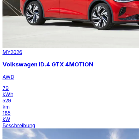
MY2026
Volkswagen ID.4 GTX 4MOTION
AWD
79
kWh
529
km
185
kW
Beschreibung