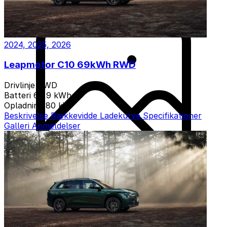
2024, 2025, 2026
Leapmotor C10 69kWh RWD
Drivlinje
RWD
Batteri
69,9 kWh
Opladning
80 kW
Beskrivelse
Rækkevidde
Ladekurve
Specifikationer
Galleri
Anmeldelser