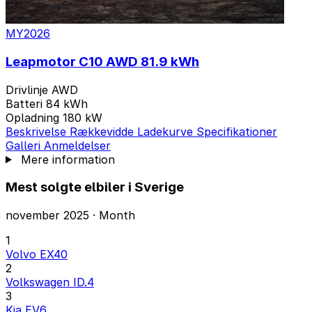
2 Varianter
MY2026
Leapmotor C10 AWD 81.9 kWh
Drivlinje
AWD
Batteri
84 kWh
Opladning
180 kW
Beskrivelse
Rækkevidde
Ladekurve
Specifikationer
Galleri
Anmeldelser
Mere information
Mest solgte elbiler i Sverige
november 2025 · Month
1
Volvo EX40
2
Volkswagen ID.4
3
Kia EV6