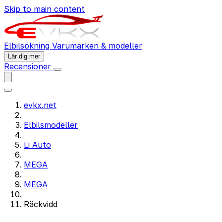
Skip to main content
Elbilsökning
Varumärken & modeller
Lär dig mer
Recensioner
evkx.net
Elbilsmodeller
Li Auto
MEGA
MEGA
Räckvidd