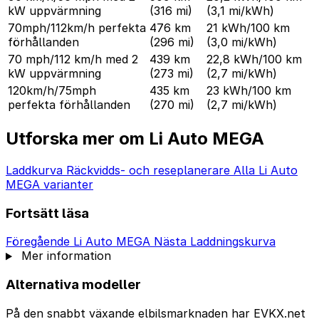
kW uppvärmning
(316 mi)
(3,1 mi/kWh)
70mph/112km/h perfekta
476 km
21 kWh/100 km
förhållanden
(296 mi)
(3,0 mi/kWh)
70 mph/112 km/h med 2
439 km
22,8 kWh/100 km
kW uppvärmning
(273 mi)
(2,7 mi/kWh)
120km/h/75mph
435 km
23 kWh/100 km
perfekta förhållanden
(270 mi)
(2,7 mi/kWh)
Utforska mer om Li Auto MEGA
Laddkurva
Räckvidds- och reseplanerare
Alla Li Auto
MEGA varianter
Fortsätt läsa
Föregående
Li Auto MEGA
Nästa
Laddningskurva
Mer information
Alternativa modeller
På den snabbt växande elbilsmarknaden har EVKX.net