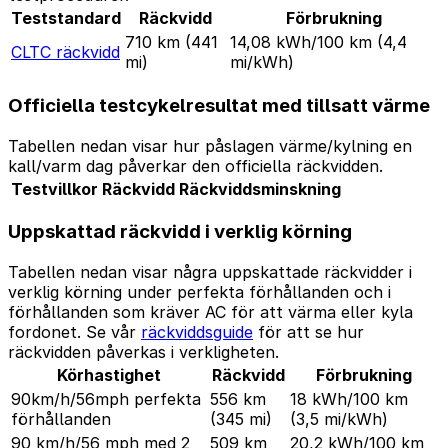
Teststandard
Räckvidd
Förbrukning
710 km
(441
14,08 kWh/100 km
(4,4
CLTC räckvidd
mi)
mi/kWh)
Officiella testcykelresultat med tillsatt värme
Tabellen nedan visar hur påslagen värme/kylning en
kall/varm dag påverkar den officiella räckvidden.
Testvillkor
Räckvidd
Räckviddsminskning
Uppskattad räckvidd i verklig körning
Tabellen nedan visar några uppskattade räckvidder i
verklig körning under perfekta förhållanden och i
förhållanden som kräver AC för att värma eller kyla
fordonet. Se vår
räckviddsguide
för att se hur
räckvidden påverkas i verkligheten.
Körhastighet
Räckvidd
Förbrukning
90km/h/56mph perfekta
556 km
18 kWh/100 km
förhållanden
(345 mi)
(3,5 mi/kWh)
90 km/h/56 mph med 2
509 km
20,2 kWh/100 km