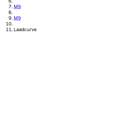
M9
M9
Laadcurve