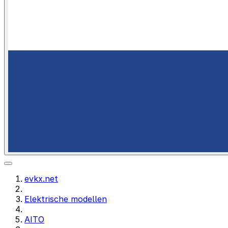
evkx.net
Elektrische modellen
AITO