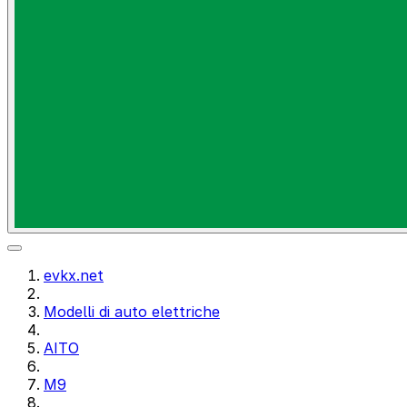
evkx.net
Modelli di auto elettriche
AITO
M9