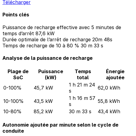
Télécharger
Points clés
Puissance de recharge effective avec 5 minutes de
temps d’arrêt
87,6 kW
Durée optimale de l’arrêt de recharge
20m 48s
Temps de recharge de 10 à 80 %
30 m 33 s
Analyse de la puissance de recharge
Plage de
Puissance
Temps
Énergie
SoC
(kW)
total
ajoutée
1 h 21 m 24
0-100%
45,7 kW
62,0 kWh
s
1 h 16 m 57
10-100%
43,5 kW
55,8 kWh
s
10-80%
85,2 kW
30 m 33 s
43,4 kWh
Autonomie ajoutée par minute selon le cycle de
conduite