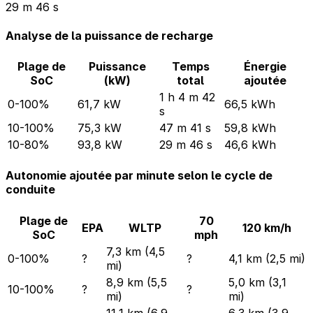
29 m 46 s
Analyse de la puissance de recharge
Plage de
Puissance
Temps
Énergie
SoC
(kW)
total
ajoutée
1 h 4 m 42
0-100%
61,7 kW
66,5 kWh
s
10-100%
75,3 kW
47 m 41 s
59,8 kWh
10-80%
93,8 kW
29 m 46 s
46,6 kWh
Autonomie ajoutée par minute selon le cycle de
conduite
Plage de
70
EPA
WLTP
120 km/h
SoC
mph
7,3 km (4,5
0-100%
?
?
4,1 km (2,5 mi)
mi)
8,9 km (5,5
5,0 km (3,1
10-100%
?
?
mi)
mi)
11,1 km (6,9
6,3 km (3,9