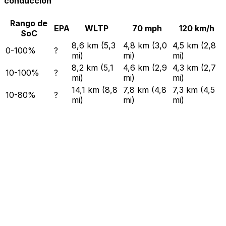
conducción
Rango de
EPA
WLTP
70 mph
120 km/h
SoC
8,6 km (5,3
4,8 km (3,0
4,5 km (2,8
0-100%
?
mi)
mi)
mi)
8,2 km (5,1
4,6 km (2,9
4,3 km (2,7
10-100%
?
mi)
mi)
mi)
14,1 km (8,8
7,8 km (4,8
7,3 km (4,5
10-80%
?
mi)
mi)
mi)