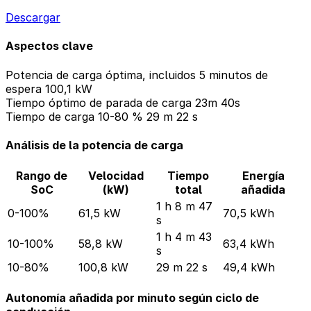
Descargar
Aspectos clave
Potencia de carga óptima, incluidos 5 minutos de
espera
100,1 kW
Tiempo óptimo de parada de carga
23m 40s
Tiempo de carga 10-80 %
29 m 22 s
Análisis de la potencia de carga
Rango de
Velocidad
Tiempo
Energía
SoC
(kW)
total
añadida
1 h 8 m 47
0-100%
61,5 kW
70,5 kWh
s
1 h 4 m 43
10-100%
58,8 kW
63,4 kWh
s
10-80%
100,8 kW
29 m 22 s
49,4 kWh
Autonomía añadida por minuto según ciclo de