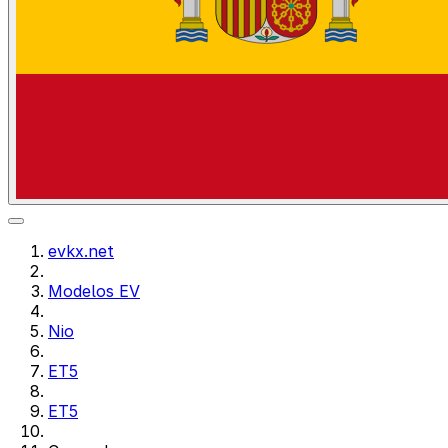
evkx.net
Modelos EV
Nio
ET5
ET5