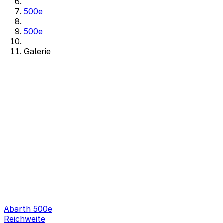
500e
500e
Galerie
Abarth 500e
Reichweite