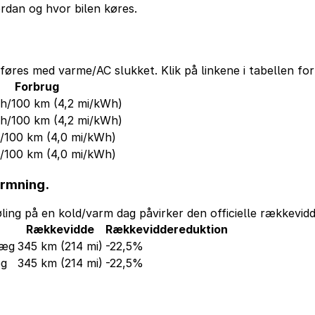
ordan og hvor bilen køres.
føres med varme/AC slukket. Klik på linkene i tabellen for
Forbrug
Wh/100 km
(4,2 mi/kWh)
Wh/100 km
(4,2 mi/kWh)
h/100 km
(4,0 mi/kWh)
h/100 km
(4,0 mi/kWh)
armning.
ling på en kold/varm dag påvirker den officielle rækkevidd
Rækkevidde
Rækkeviddereduktion
læg
345 km
(214 mi)
-22,5%
æg
345 km
(214 mi)
-22,5%