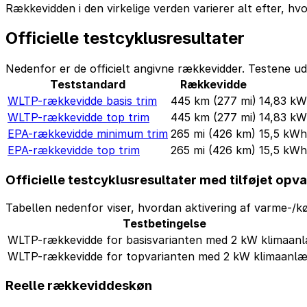
Rækkevidden i den virkelige verden varierer alt efter, hv
Officielle testcyklusresultater
Nedenfor er de officielt angivne rækkevidder. Testene ud
Teststandard
Rækkevidde
WLTP-rækkevidde basis trim
445 km
(277 mi)
14,83 k
WLTP-rækkevidde top trim
445 km
(277 mi)
14,83 k
EPA-rækkevidde minimum trim
265 mi
(426 km)
15,5 kW
EPA-rækkevidde top trim
265 mi
(426 km)
15,5 kW
Officielle testcyklusresultater med tilføjet opv
Tabellen nedenfor viser, hvordan aktivering af varme-/kø
Testbetingelse
WLTP-rækkevidde for basisvarianten med 2 kW klimaan
WLTP-rækkevidde for topvarianten med 2 kW klimaanl
Reelle rækkeviddeskøn