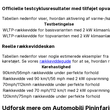
Officielle testcyklusresultater med tilføjet opv
Tabellen nedenfor viser, hvordan aktivering af varme-/kø
Testbetingelse
WLTP-rækkevidde for basisvarianten med 2 kW klimaan
WLTP-rækkevidde for topvarianten med 2 kW klimaanl
Reelle rækkeviddeskøn
Tabellen nedenfor viser nogle estimerede eksempler fra 
køretøjet. Se vores
rækkeviddeguide
for at se, hvordan r
Kørehastighed
90kmh/56mph rækkevidde under perfekte forhold
Rækkevidde ved 90 km/t/56 mph med 2 kW opvarmning
70mph/112kmh rækkevidde under perfekte forhold
Rækkevidde ved 70 mph/112 km/t med 2 kW opvarmning
120kmh/75mph rækkevidde under perfekte forhold
Udforsk mere om Automobili Pininfari