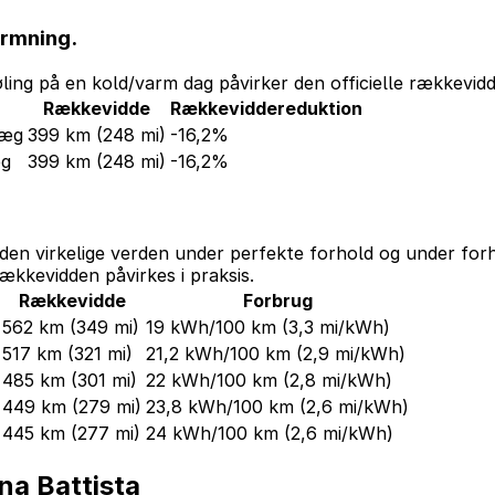
armning.
ling på en kold/varm dag påvirker den officielle rækkevidd
Rækkevidde
Rækkeviddereduktion
læg
399 km
(248 mi)
-16,2%
æg
399 km
(248 mi)
-16,2%
den virkelige verden under perfekte forhold og under forh
ækkevidden påvirkes i praksis.
Rækkevidde
Forbrug
562 km
(349 mi)
19 kWh/100 km
(3,3 mi/kWh)
517 km
(321 mi)
21,2 kWh/100 km
(2,9 mi/kWh)
485 km
(301 mi)
22 kWh/100 km
(2,8 mi/kWh)
449 km
(279 mi)
23,8 kWh/100 km
(2,6 mi/kWh)
445 km
(277 mi)
24 kWh/100 km
(2,6 mi/kWh)
na Battista