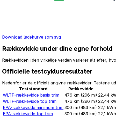
Download ladekurve som svg
Rækkevidde under dine egne forhold
Rækkevidden i den virkelige verden varierer alt efter, hv
Officielle testcyklusresultater
Nedenfor er de officielt angivne rækkevidder. Testene ud
Teststandard
Rækkevidde
WLTP-rækkevidde basis trim
476 km
(296 mi)
22,44 k
WLTP-rækkevidde top trim
476 km
(296 mi)
22,44 k
EPA-rækkevidde minimum trim
300 mi
(483 km)
22,1 kW
EPA-rækkevidde top trim
300 mi
(483 km)
22,1 kW