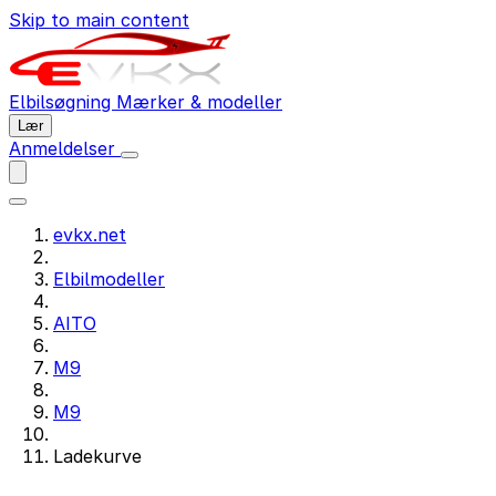
Skip to main content
Elbilsøgning
Mærker & modeller
Lær
Anmeldelser
evkx.net
Elbilmodeller
AITO
M9
M9
Ladekurve