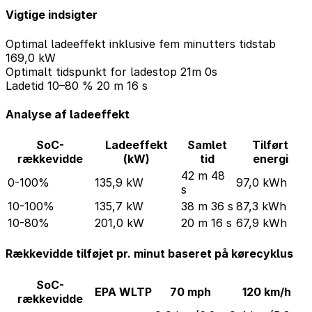
Vigtige indsigter
Optimal ladeeffekt inklusive fem minutters tidstab
169,0 kW
Optimalt tidspunkt for ladestop
21m 0s
Ladetid 10–80 %
20 m 16 s
Analyse af ladeeffekt
SoC-
Ladeeffekt
Samlet
Tilført
rækkevidde
(kW)
tid
energi
42 m 48
0-100%
135,9 kW
97,0 kWh
s
10-100%
135,7 kW
38 m 36 s
87,3 kWh
10-80%
201,0 kW
20 m 16 s
67,9 kWh
Rækkevidde tilføjet pr. minut baseret på kørecyklus
SoC-
EPA
WLTP
70 mph
120 km/h
rækkevidde